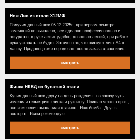
Нож Лис из стали Х12МФ
Получил данный нож 05.12.2025г., при первом осмотре
замечаний не выявлено, все сделано профессионально и
аккуратно, в руке лежит удобно, довольно легкий, при работе
рука уставать не будет. Заточен так, что шинкует лист А4 в
лапшу. Продавец тоже порадовал, после заказа отзвонились,
уточнили детали, быстро отправили, так что респект!
смотреть
Финка НКВД из булатной стали
Купил данный нож другу на день рождения . по заказу чуть
изменили геометрию клинка и рукоятку. Пришло четко в срок ,
все изменения выполнили отлично . Нож бомба . Друг в
восторге . Всем рекомендую.
смотреть