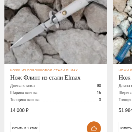
НОЖИ ИЗ ПОРОШКОВОЙ СТАЛИ ELMAX
НОЖИ 
Нож Флинт из стали Elmax
Нож 
дама
Длина клинка
90
Длина 
Ширина клинка
15
Ширина
Толщина клинка
3
Толщин
14 000
₽
51 98
КУПИТЬ В 1 КЛИК
КУПИТЬ