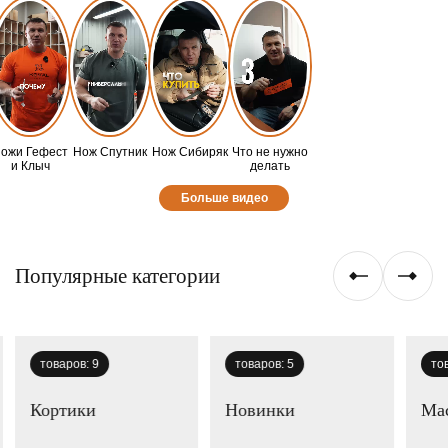
ожи Гефест
Нож Спутник
Нож Сибиряк
Что не нужно
и Клыч
делать
Больше видео
Популярные категории
товаров:
9
товаров:
5
то
Кортики
Новинки
Мас