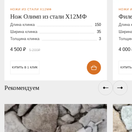
НОЖИ ИЗ СТАЛИ Х12МФ
НОЖИ И
Нож Олимп из стали Х12МФ
Филе
Длина клинка
150
Длина 
Ширина клинка
35
Ширина
Толщина клинка
3
Толщин
4 500
₽
4 000
5 200₽
КУПИТЬ В 1 КЛИК
КУПИТЬ
Рекомендуем