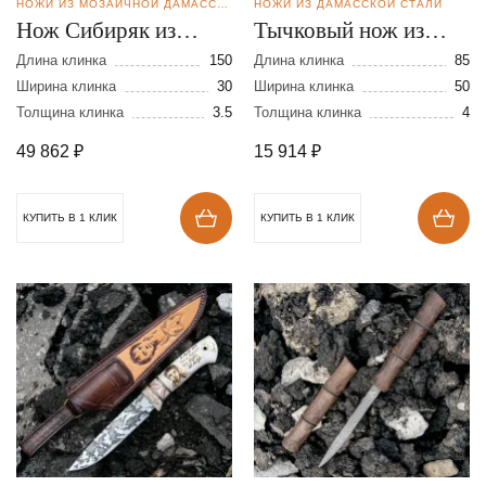
НОЖИ ИЗ МОЗАИЧНОЙ ДАМАССКОЙ СТАЛИ
НОЖИ ИЗ ДАМАССКОЙ СТАЛИ
Нож Сибиряк из
Тычковый нож из
мозаичной дамасской
дамасской стали
Длина клинка
150
Длина клинка
85
стали
Ширина клинка
30
Ширина клинка
50
Толщина клинка
3.5
Толщина клинка
4
49 862
₽
15 914
₽
КУПИТЬ В 1 КЛИК
КУПИТЬ В 1 КЛИК