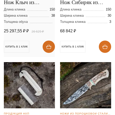
Нож Клыч из
Нож Сибиряк из
мозаичной дамасской
ламинированной
Длина клинка
150
Длина клинка
150
стали
Ширина клинка
38
стали
Ширина клинка
30
Толщина обуха
Толщина клинка
3
25 297,55 ₽
₽
68 842
₽
26 629 ₽
КУПИТЬ В 1 КЛИК
КУПИТЬ В 1 КЛИК
ПРОДУКЦИЯ НХП
НОЖИ ИЗ ПОРОШКОВОЙ СТАЛИ BOHLER S390