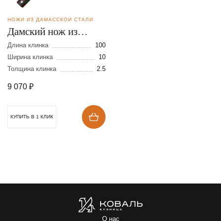
НОЖИ ИЗ ДАМАССКОЙ СТАЛИ
Дамский нож из
дамасской стали
Длина клинка
100
Ширина клинка
10
Толщина клинка
2.5
9 070
₽
КУПИТЬ В 1 КЛИК
О нас