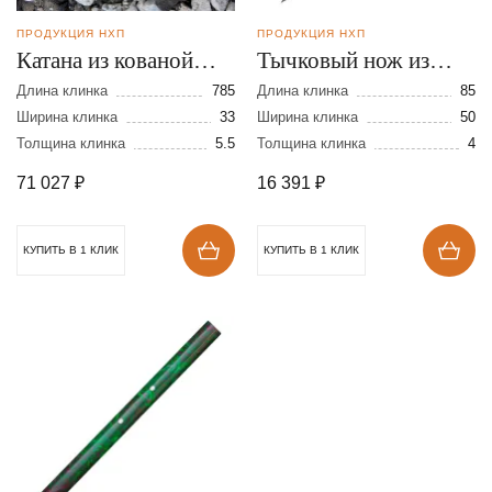
ПРОДУКЦИЯ НХП
ПРОДУКЦИЯ НХП
Катана из кованой
Тычковый нож из
стали Х12МФ
дамасской стали
Длина клинка
785
Длина клинка
85
Ширина клинка
33
Ширина клинка
50
Толщина клинка
5.5
Толщина клинка
4
71 027
₽
16 391
₽
КУПИТЬ В 1 КЛИК
КУПИТЬ В 1 КЛИК