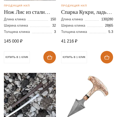
ПРОДУКЦИЯ НХП
ПРОДУКЦИЯ НХП
Нож Лис из стали
Спарка Кукри, ладья
М390
из булатной стали
Длина клинка
150
Длина клинка
130|280
Ширина клинка
32
Ширина клинка
28|65
Толщина клинка
3
Толщина клинка
5.3
145 000
₽
41 216
₽
КУПИТЬ В 1 КЛИК
КУПИТЬ В 1 КЛИК