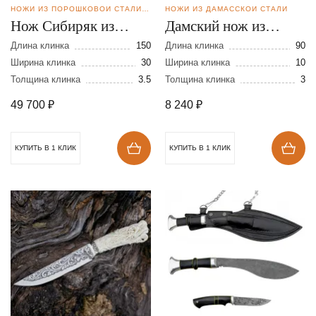
НОЖИ ИЗ ПОРОШКОВОЙ СТАЛИ BOHLER S390
НОЖИ ИЗ ДАМАССКОЙ СТАЛИ
Нож Сибиряк из
Дамский нож из
стали S390
дамасской стали
Длина клинка
150
Длина клинка
90
Ширина клинка
30
Ширина клинка
10
Толщина клинка
3.5
Толщина клинка
3
49 700
₽
8 240
₽
КУПИТЬ В 1 КЛИК
КУПИТЬ В 1 КЛИК