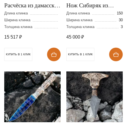
Расчёска из дамасской
Нож Сибиряк из
стали
стали S390 с
Длина клинка
Длина клинка
150
Ширина клинка
травлением
Ширина клинка
30
Толщина клинка
Толщина клинка
3
15 517
₽
45 000
₽
КУПИТЬ В 1 КЛИК
КУПИТЬ В 1 КЛИК