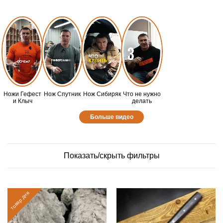
Ножи Гефест
Нож Спутник
Нож Сибиряк
Что не нужно
и Клыч
делать
Больше видео
Показать/скрыть фильтры
товар дня