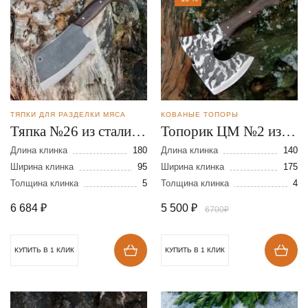
ТЯПКИ ДЛЯ РАЗДЕЛКИ МЯСА
КОВАНЫЕ ТОПОРЫ
Тяпка №26 из стали
Топорик ЦМ №2 из
95Х18
стали 95Х18
Длина клинка
180
Длина клинка
140
Ширина клинка
95
Ширина клинка
175
Толщина клинка
5
Толщина клинка
4
6 684
₽
5 500
₽
6700₽
КУПИТЬ В 1 КЛИК
КУПИТЬ В 1 КЛИК