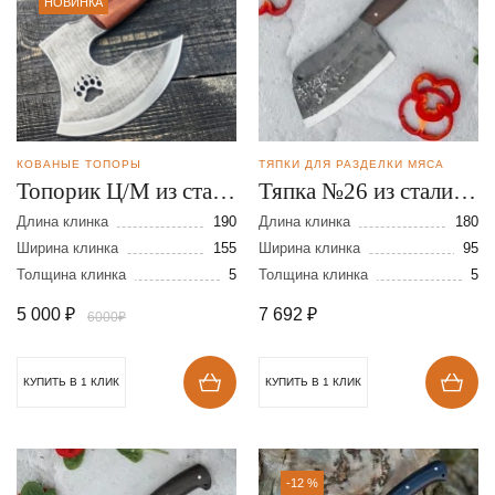
НОВИНКА
КОВАНЫЕ ТОПОРЫ
ТЯПКИ ДЛЯ РАЗДЕЛКИ МЯСА
Топорик Ц/М из стали
Тяпка №26 из стали
AUS8
110Х18
Длина клинка
190
Длина клинка
180
Ширина клинка
155
Ширина клинка
95
Толщина клинка
5
Толщина клинка
5
5 000
₽
7 692
₽
6000₽
КУПИТЬ В 1 КЛИК
КУПИТЬ В 1 КЛИК
-12 %