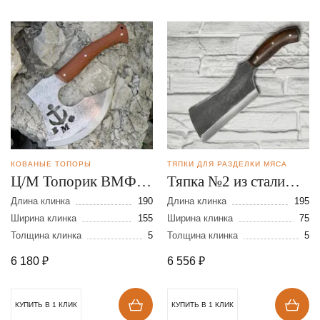
КОВАНЫЕ ТОПОРЫ
ТЯПКИ ДЛЯ РАЗДЕЛКИ МЯСА
Ц/М Топорик ВМФ
Тяпка №2 из стали
из стали У-10
95Х18
Длина клинка
190
Длина клинка
195
Ширина клинка
155
Ширина клинка
75
Толщина клинка
5
Толщина клинка
5
6 180
₽
6 556
₽
КУПИТЬ В 1 КЛИК
КУПИТЬ В 1 КЛИК