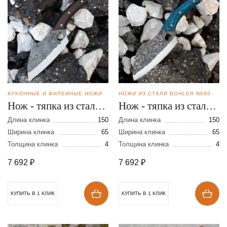
КУХОННЫЕ И ФИЛЕЙНЫЕ НОЖИ
НОЖИ ИЗ СТАЛИ BOHLER N690
Нож - тяпка из стали
Нож - тяпка из стали
N690
N690
Длина клинка
150
Длина клинка
150
Ширина клинка
65
Ширина клинка
65
Толщина клинка
4
Толщина клинка
4
7 692
₽
7 692
₽
КУПИТЬ В 1 КЛИК
КУПИТЬ В 1 КЛИК