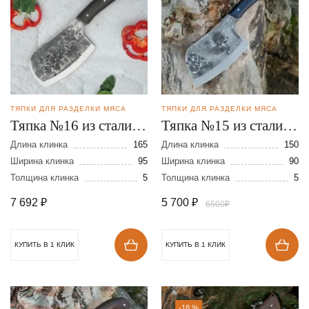
ТЯПКИ ДЛЯ РАЗДЕЛКИ МЯСА
ТЯПКИ ДЛЯ РАЗДЕЛКИ МЯСА
Тяпка №16 из стали
Тяпка №15 из стали
110Х18
110Х18
Длина клинка
165
Длина клинка
150
Ширина клинка
95
Ширина клинка
90
Толщина клинка
5
Толщина клинка
5
7 692
₽
5 700
₽
6500₽
КУПИТЬ В 1 КЛИК
КУПИТЬ В 1 КЛИК
-18 %