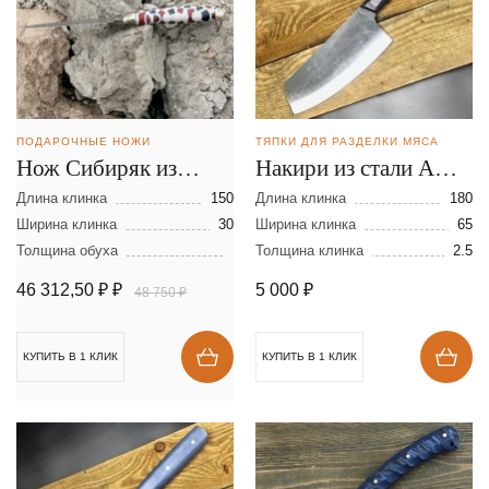
ПОДАРОЧНЫЕ НОЖИ
ТЯПКИ ДЛЯ РАЗДЕЛКИ МЯСА
Нож Сибиряк из
Накири из стали AUS-
ламинированной
8
Длина клинка
150
Длина клинка
180
стали
Ширина клинка
30
Ширина клинка
65
Толщина обуха
Толщина клинка
2.5
46 312,50 ₽
₽
5 000
₽
48 750 ₽
КУПИТЬ В 1 КЛИК
КУПИТЬ В 1 КЛИК