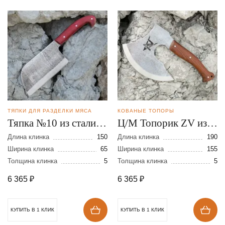
ТЯПКИ ДЛЯ РАЗДЕЛКИ МЯСА
КОВАНЫЕ ТОПОРЫ
Тяпка №10 из стали
Ц/М Топорик ZV из
95Х18
стали 95Х18
Длина клинка
150
Длина клинка
190
Ширина клинка
65
Ширина клинка
155
Толщина клинка
5
Толщина клинка
5
6 365
₽
6 365
₽
КУПИТЬ В 1 КЛИК
КУПИТЬ В 1 КЛИК