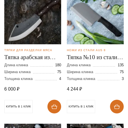
ТЯПКИ ДЛЯ РАЗДЕЛКИ МЯСА
НОЖИ ИЗ СТАЛИ AUS 8
Тяпка арабская из
Тяпка №10 из стали
стали N690
AUS 8
Длина клинка
180
Длина клинка
135
Ширина клинка
75
Ширина клинка
75
Толщина клинка
4
Толщина клинка
3
6 000
₽
4 244
₽
КУПИТЬ В 1 КЛИК
КУПИТЬ В 1 КЛИК