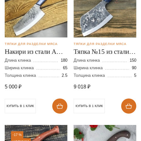
ТЯПКИ ДЛЯ РАЗДЕЛКИ МЯСА
ТЯПКИ ДЛЯ РАЗДЕЛКИ МЯСА
Накири из стали AUS-
Тяпка №15 из стали
8
110Х18
Длина клинка
180
Длина клинка
150
Ширина клинка
65
Ширина клинка
90
Толщина клинка
2.5
Толщина клинка
5
5 000
₽
9 018
₽
КУПИТЬ В 1 КЛИК
КУПИТЬ В 1 КЛИК
-17 %