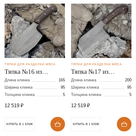
ТЯПКИ ДЛЯ РАЗДЕЛКИ МЯСА
ТЯПКИ ДЛЯ РАЗДЕЛКИ МЯСА
Тяпка №16 из
Тяпка №17 из
дамасской стали
дамасской стали
Длина клинка
165
Длина клинка
200
Ширина клинка
95
Ширина клинка
95
Толщина клинка
5
Толщина клинка
5
12 519
₽
12 519
₽
КУПИТЬ В 1 КЛИК
КУПИТЬ В 1 КЛИК