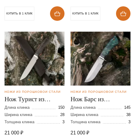
КУПИТЬ В 1 КЛИК
КУПИТЬ В 1 КЛИК
НОЖИ ИЗ ПОРОШКОВОЙ СТАЛИ
НОЖИ ИЗ ПОРОШКОВОЙ СТАЛИ
Нож Турист из
Нож Барс из
порошковой стали
порошковой стали
Длина клинка
150
Длина клинка
145
S390
Ширина клинка
28
S390
Ширина клинка
38
Толщина клинка
3
Толщина клинка
3
21 000
₽
21 000
₽