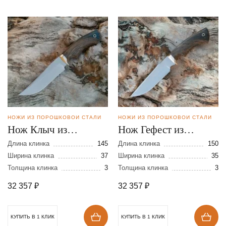
НОЖИ ИЗ ПОРОШКОВОЙ СТАЛИ
НОЖИ ИЗ ПОРОШКОВОЙ СТАЛИ
Нож Клыч из
Нож Гефест из
порошковой стали
порошковой стали
Длина клинка
145
Длина клинка
150
CPM REX 121
Ширина клинка
37
CPM REX 121
Ширина клинка
35
Толщина клинка
3
Толщина клинка
3
32 357
₽
32 357
₽
КУПИТЬ В 1 КЛИК
КУПИТЬ В 1 КЛИК