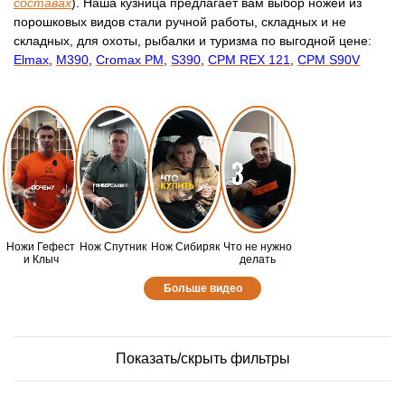
составах
). Наша кузница предлагает вам выбор ножей из
порошковых видов стали ручной работы, складных и не
складных, для охоты, рыбалки и туризма по выгодной цене:
Elmax
,
М390
,
Cromax PM
,
S390
,
CPM REX 121
,
CPM S90V
Ножи Гефест
Нож Спутник
Нож Сибиряк
Что не нужно
и Клыч
делать
Больше видео
Показать/скрыть фильтры