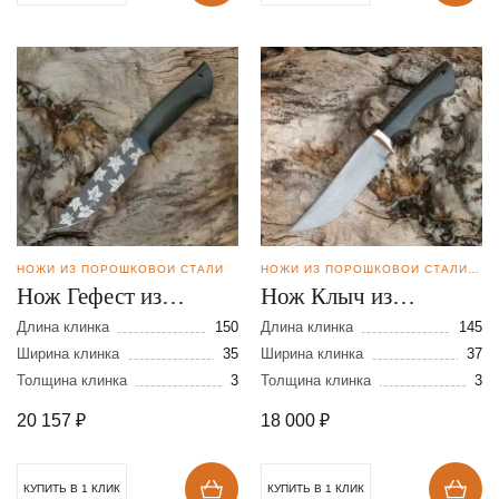
НОЖИ ИЗ ПОРОШКОВОЙ СТАЛИ
НОЖИ ИЗ ПОРОШКОВОЙ СТАЛИ BOHLER M398
Нож Гефест из
Нож Клыч из
порошковой стали
порошковой стали
Длина клинка
150
Длина клинка
145
М398
Ширина клинка
35
М-398
Ширина клинка
37
Толщина клинка
3
Толщина клинка
3
20 157
₽
18 000
₽
КУПИТЬ В 1 КЛИК
КУПИТЬ В 1 КЛИК