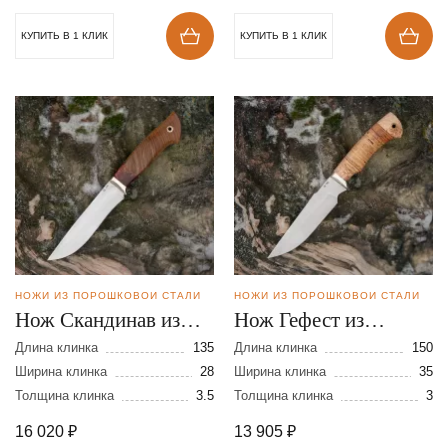
КУПИТЬ В 1 КЛИК
КУПИТЬ В 1 КЛИК
НОЖИ ИЗ ПОРОШКОВОЙ СТАЛИ
НОЖИ ИЗ ПОРОШКОВОЙ СТАЛИ
Нож Скандинав из
Нож Гефест из
порошковой стали
порошковой стали
Длина клинка
135
Длина клинка
150
М-390
Ширина клинка
28
М390
Ширина клинка
35
Толщина клинка
3.5
Толщина клинка
3
16 020
₽
13 905
₽