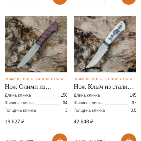
НОЖИ ИЗ ПОРОШКОВОЙ СТАЛИ BOHLER M398
НОЖИ ИЗ ПОРОШКОВОЙ СТАЛИ
Нож Олимп из
Нож Клыч из стали
порошковой стали
Elmax в
Длина клинка
150
Длина клинка
145
М-398
Ширина клинка
34
нержавеющих
Ширина клинка
37
Толщина клинка
3
Толщина клинка
3.5
обкладках
19 627
₽
42 648
₽
КУПИТЬ В 1 КЛИК
КУПИТЬ В 1 КЛИК