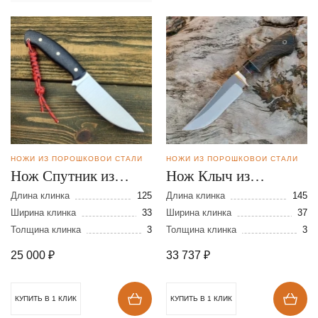
НОЖИ ИЗ ПОРОШКОВОЙ СТАЛИ
НОЖИ ИЗ ПОРОШКОВОЙ СТАЛИ
Нож Спутник из
Нож Клыч из
порошковой стали
порошковой стали
Длина клинка
125
Длина клинка
145
CPM MagnaCut
Ширина клинка
33
CPM REX 121
Ширина клинка
37
Толщина клинка
3
Толщина клинка
3
25 000
₽
33 737
₽
КУПИТЬ В 1 КЛИК
КУПИТЬ В 1 КЛИК