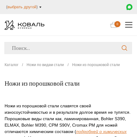
(
выбрать другой
)
0
Каталог
/
Ножи по видам стали
/
Ножи из порошковой стали
Ножи из порошковой стали
Ножи из порошковой стали славятся своей
износоустойчивостью и в результате долгое время не тупятся.
Порошковые виды стали как,
ламинированная
,
Bohler S390
,
ELMAX
,
Bohler M390
,
CPM S90V
,
Cromax PM
для ножей
отличаются химическим составом (
подробней о химических