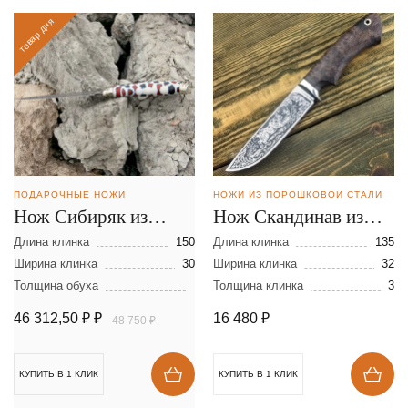
товар дня
ПОДАРОЧНЫЕ НОЖИ
НОЖИ ИЗ ПОРОШКОВОЙ СТАЛИ
Нож Сибиряк из
Нож Скандинав из
ламинированной
порошковой стали
Длина клинка
150
Длина клинка
135
стали
Ширина клинка
30
М390
Ширина клинка
32
Толщина обуха
Толщина клинка
3
46 312,50 ₽
₽
16 480
₽
48 750 ₽
КУПИТЬ В 1 КЛИК
КУПИТЬ В 1 КЛИК