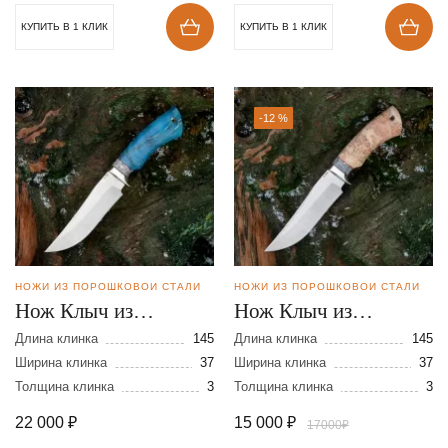
КУПИТЬ В 1 КЛИК
КУПИТЬ В 1 КЛИК
-12 %
НОЖИ ИЗ ПОРОШКОВОЙ СТАЛИ
НОЖИ ИЗ ПОРОШКОВОЙ СТАЛИ
Нож Клыч из
Нож Клыч из
порошковой стали
порошковой стали
Длина клинка
145
Длина клинка
145
S390
Ширина клинка
37
S390
Ширина клинка
37
Толщина клинка
3
Толщина клинка
3
22 000
₽
15 000
₽
17000₽