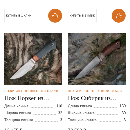
КУПИТЬ В 1 КЛИК
КУПИТЬ В 1 КЛИК
НОЖИ ИЗ ПОРОШКОВОЙ СТАЛИ
НОЖИ ИЗ ПОРОШКОВОЙ СТАЛИ
Нож Норвег из
Нож Сибиряк из
порошковой стали
стали S390 в
Длина клинка
110
Длина клинка
150
Elmax
Ширина клинка
32
нержавеющих
Ширина клинка
30
Толщина клинка
3
Толщина клинка
3
обкладках