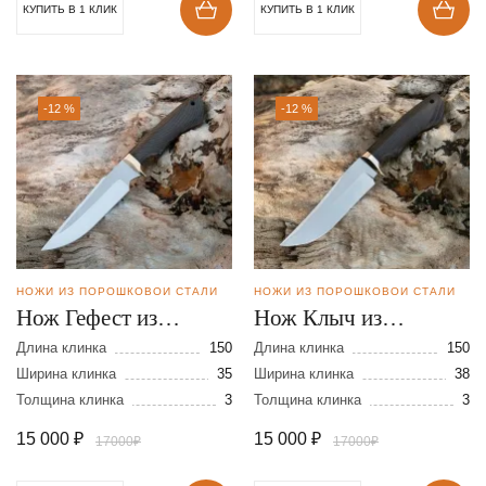
КУПИТЬ В 1 КЛИК
КУПИТЬ В 1 КЛИК
-12 %
-12 %
НОЖИ ИЗ ПОРОШКОВОЙ СТАЛИ
НОЖИ ИЗ ПОРОШКОВОЙ СТАЛИ
Нож Гефест из
Нож Клыч из
порошковой стали
порошковой стали
Длина клинка
150
Длина клинка
150
S390
Ширина клинка
35
S390
Ширина клинка
38
Толщина клинка
3
Толщина клинка
3
15 000
₽
15 000
₽
17000₽
17000₽