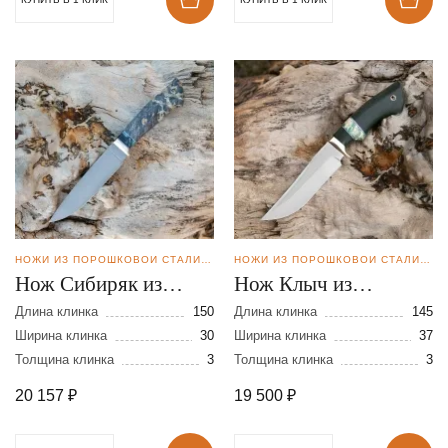
НОЖИ ИЗ ПОРОШКОВОЙ СТАЛИ BOHLER M398
НОЖИ ИЗ ПОРОШКОВОЙ СТАЛИ BOHLER M398
Нож Сибиряк из
Нож Клыч из
порошковой стали
порошковой стали
Длина клинка
150
Длина клинка
145
М-398
Ширина клинка
30
М-398
Ширина клинка
37
Толщина клинка
3
Толщина клинка
3
20 157
₽
19 500
₽