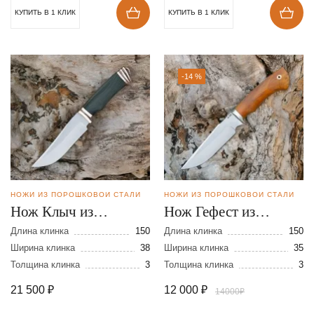
КУПИТЬ В 1 КЛИК
КУПИТЬ В 1 КЛИК
-14 %
НОЖИ ИЗ ПОРОШКОВОЙ СТАЛИ
НОЖИ ИЗ ПОРОШКОВОЙ СТАЛИ
Нож Клыч из
Нож Гефест из
порошковой стали
порошковой стали
Длина клинка
150
Длина клинка
150
S390
Ширина клинка
38
М390
Ширина клинка
35
Толщина клинка
3
Толщина клинка
3
21 500
₽
12 000
₽
14000₽