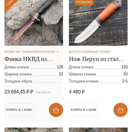
товар дня
НОВИНКА
НОЖИ ИЗ ЛАМИНИРОВАННОЙ СТАЛИ
ШКУРОСЪЕМНЫЕ НОЖИ
Финка НКВД из
Нож Перун из стали
ламинированной
95Х18
Длина клинка
125
Длина клинка
120
стали
Ширина клинка
22
Ширина клинка
33
Толщина обуха
Толщина клинка
2.5
23 684,45 ₽
₽
4 480
₽
24 931 ₽
КУПИТЬ В 1 КЛИК
КУПИТЬ В 1 КЛИК