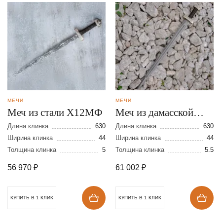
МЕЧИ
МЕЧИ
Меч из стали Х12МФ
Меч из дамасской
стали
Длина клинка
630
Длина клинка
630
Ширина клинка
44
Ширина клинка
44
Толщина клинка
5
Толщина клинка
5.5
56 970
₽
61 002
₽
КУПИТЬ В 1 КЛИК
КУПИТЬ В 1 КЛИК