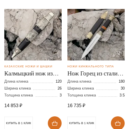
КАЗАХСКИЕ НОЖИ И ШАШКИ
НОЖИ КИНЖАЛЬНОГО ТИПА
Калмыцкий нож из
Нож Горец из стали
стали 95Х18
Bohler К340
Длина клинка
120
Длина клинка
180
Ширина клинка
26
Ширина клинка
30
Толщина клинка
3
Толщина клинка
3.5
14 853
₽
16 735
₽
КУПИТЬ В 1 КЛИК
КУПИТЬ В 1 КЛИК