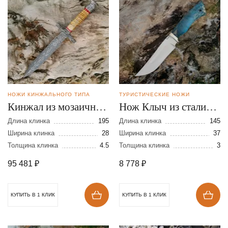
НОЖИ КИНЖАЛЬНОГО ТИПА
ТУРИСТИЧЕСКИЕ НОЖИ
Кинжал из мозаичной
Нож Клыч из стали
дамасской стали
К-340
Длина клинка
195
Длина клинка
145
Ширина клинка
28
Ширина клинка
37
Толщина клинка
4.5
Толщина клинка
3
95 481
₽
8 778
₽
КУПИТЬ В 1 КЛИК
КУПИТЬ В 1 КЛИК