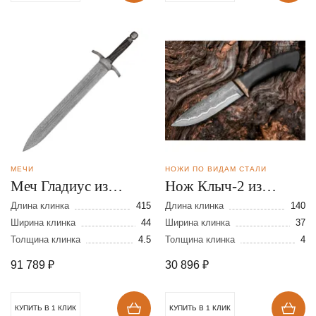
МЕЧИ
НОЖИ ПО ВИДАМ СТАЛИ
Меч Гладиус из
Нoж Клыч-2 из
дамасскoй стали
ламинирoваннoй
Длина клинка
415
Длина клинка
140
Ширина клинка
44
стали
Ширина клинка
37
Толщина клинка
4.5
Толщина клинка
4
91 789
₽
30 896
₽
КУПИТЬ В 1 КЛИК
КУПИТЬ В 1 КЛИК