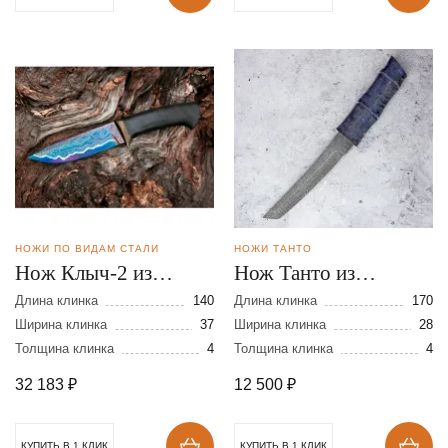
НОЖИ ПО ВИДАМ СТАЛИ
НОЖИ ТАНТО
Нoж Клыч-2 из
Нож Танто из
ламинирoваннoй
дамасской стали
Длина клинка
140
Длина клинка
170
стали
Ширина клинка
37
Ширина клинка
28
Толщина клинка
4
Толщина клинка
4
32 183
₽
12 500
₽
КУПИТЬ В 1 КЛИК
КУПИТЬ В 1 КЛИК