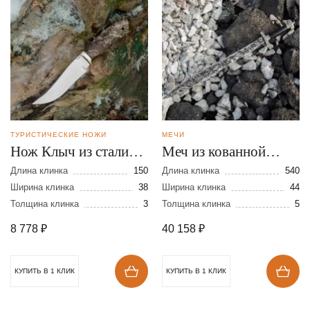
ТУРИСТИЧЕСКИЕ НОЖИ
МЕЧИ
Нож Клыч из стали
Меч из кованной
К-340
стали 110Х18
Длина клинка
150
Длина клинка
540
Ширина клинка
38
Ширина клинка
44
Толщина клинка
3
Толщина клинка
5
8 778
₽
40 158
₽
КУПИТЬ В 1 КЛИК
КУПИТЬ В 1 КЛИК