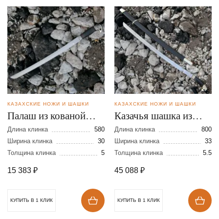
КАЗАХСКИЕ НОЖИ И ШАШКИ
КАЗАХСКИЕ НОЖИ И ШАШКИ
Палаш из кованой
Казачья шашка из
стали 95Х18
стали 95Х18
Длина клинка
580
Длина клинка
800
Ширина клинка
30
Ширина клинка
33
Толщина клинка
5
Толщина клинка
5.5
15 383
₽
45 088
₽
КУПИТЬ В 1 КЛИК
КУПИТЬ В 1 КЛИК