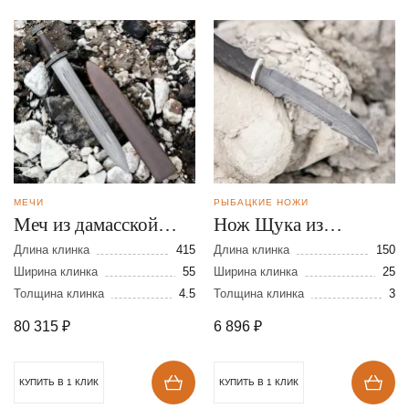
МЕЧИ
РЫБАЦКИЕ НОЖИ
Меч из дамасской
Нож Щука из
стали
дамасской стали
Длина клинка
415
Длина клинка
150
Ширина клинка
55
Ширина клинка
25
Толщина клинка
4.5
Толщина клинка
3
80 315
₽
6 896
₽
КУПИТЬ В 1 КЛИК
КУПИТЬ В 1 КЛИК