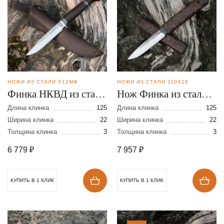
НОЖИ ИЗ СТАЛИ Х12МФ
НОЖИ ИЗ СТАЛИ 110Х18
Финка НКВД из стали
Нож Финка из стали
Х12МФ
110Х18
Длина клинка
125
Длина клинка
125
Ширина клинка
22
Ширина клинка
22
Толщина клинка
3
Толщина клинка
3
6 779
₽
7 957
₽
КУПИТЬ В 1 КЛИК
КУПИТЬ В 1 КЛИК