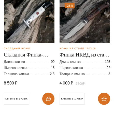
-25 %
СКЛАДНЫЕ НОЖИ
НОЖИ ИЗ СТАЛИ 110Х18
Складная Финка-
Финка НКВД из стали
мини из дамасской
110Х18
Длина клинка
90
Длина клинка
125
стали
Ширина клинка
18
Ширина клинка
22
Толщина клинка
2.5
Толщина клинка
3
8 500
₽
4 000
₽
5300₽
КУПИТЬ В 1 КЛИК
КУПИТЬ В 1 КЛИК