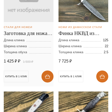
СТАЛИ ДЛЯ НОЖЕЙ
НОЖИ ИЗ ДАМАССКОЙ СТАЛИ
Заготовка для ножа из
Финка НКВД из
стали D-2 размеры:
дамасской стали
Длина клинка
Длина клинка
125
300х40х2,5 мм
Ширина клинка
Ширина клинка
22
Толщина обуха
Толщина клинка
2.5
1 425 ₽
₽
7 725
₽
1 500 ₽
КУПИТЬ В 1 КЛИК
КУПИТЬ В 1 КЛИК