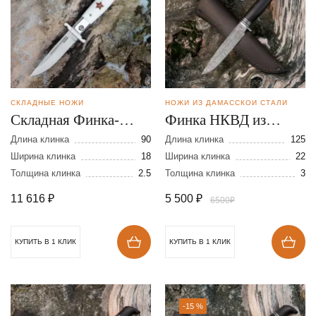
СКЛАДНЫЕ НОЖИ
НОЖИ ИЗ ДАМАССКОЙ СТАЛИ
Складная Финка-
Финка НКВД из
мини из стали N690
дамасской стали
Длина клинка
90
Длина клинка
125
Ширина клинка
18
Ширина клинка
22
Толщина клинка
2.5
Толщина клинка
3
11 616
₽
5 500
₽
6500₽
КУПИТЬ В 1 КЛИК
КУПИТЬ В 1 КЛИК
-15 %