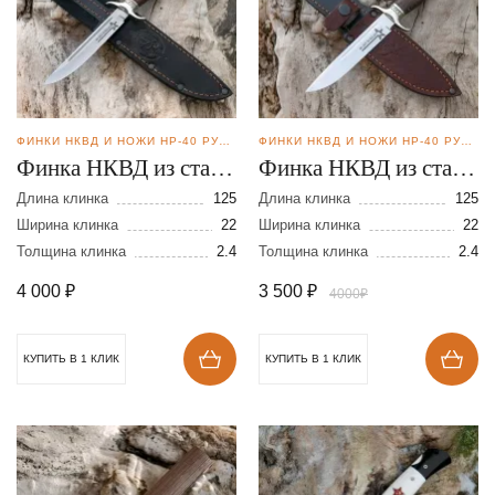
ФИНКИ НКВД И НОЖИ НР-40 РУЧНОЙ КОВКИ
ФИНКИ НКВД И НОЖИ НР-40 РУЧНОЙ КОВКИ
Финка НКВД из стали
Финка НКВД из стали
95Х18. Клинок
95Х18 клинок
Длина клинка
125
Длина клинка
125
галтованный
Ширина клинка
22
полированный
Ширина клинка
22
Толщина клинка
2.4
Толщина клинка
2.4
4 000
₽
3 500
₽
4000₽
КУПИТЬ В 1 КЛИК
КУПИТЬ В 1 КЛИК