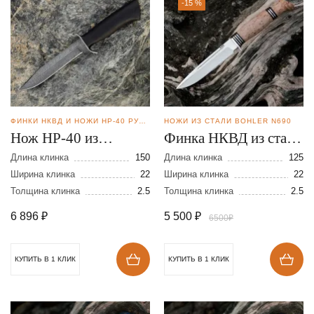
-15 %
ФИНКИ НКВД И НОЖИ НР-40 РУЧНОЙ КОВКИ
НОЖИ ИЗ СТАЛИ BOHLER N690
Нож НР-40 из
Финка НКВД из стали
дамасской стали
N690
Длина клинка
150
Длина клинка
125
Ширина клинка
22
Ширина клинка
22
Толщина клинка
2.5
Толщина клинка
2.5
6 896
₽
5 500
₽
6500₽
КУПИТЬ В 1 КЛИК
КУПИТЬ В 1 КЛИК