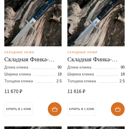
СКЛАДНЫЕ НОЖИ
СКЛАДНЫЕ НОЖИ
Складная Финка-
Складная Финка-
мини из стали VG-10
мини из стали N690
Длина клинка
90
Длина клинка
90
Ширина клинка
18
Ширина клинка
18
Толщина клинка
2.5
Толщина клинка
2.5
11 670
₽
11 616
₽
КУПИТЬ В 1 КЛИК
КУПИТЬ В 1 КЛИК