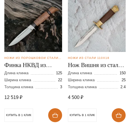
НОЖИ ИЗ ПОРОШКОВОЙ СТАЛИ ELMAX
НОЖИ ИЗ СТАЛИ 110Х18
Финка НКВД из
Нож Вишня из стали
порошковой стали
110Х18
Длина клинка
125
Длина клинка
150
Elmax
Ширина клинка
22
Ширина клинка
25
Толщина клинка
3
Толщина клинка
2.4
12 519
₽
4 500
₽
КУПИТЬ В 1 КЛИК
КУПИТЬ В 1 КЛИК