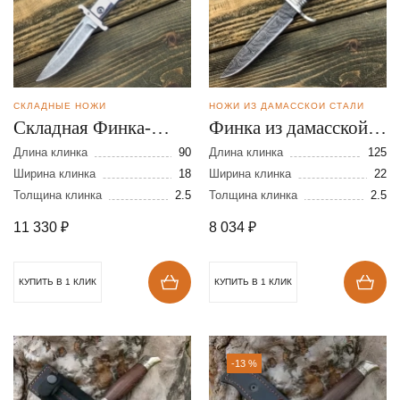
СКЛАДНЫЕ НОЖИ
НОЖИ ИЗ ДАМАССКОЙ СТАЛИ
Складная Финка-
Финка из дамасской
мини из булатной
стали
Длина клинка
90
Длина клинка
125
стали
Ширина клинка
18
Ширина клинка
22
Толщина клинка
2.5
Толщина клинка
2.5
11 330
₽
8 034
₽
КУПИТЬ В 1 КЛИК
КУПИТЬ В 1 КЛИК
-13 %