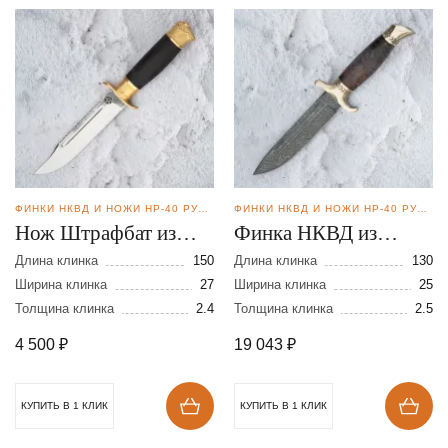
ФИНКИ НКВД И НОЖИ НР-40 РУЧНОЙ КОВКИ
ФИНКИ НКВД И НОЖИ НР-40 РУЧНОЙ КОВКИ
Нож Штрафбат из
Финка НКВД из
стали 110Х18
дамасской стали
Длина клинка
150
Длина клинка
130
Ширина клинка
27
Ширина клинка
25
Толщина клинка
2.4
Толщина клинка
2.5
4 500
₽
19 043
₽
КУПИТЬ В 1 КЛИК
КУПИТЬ В 1 КЛИК