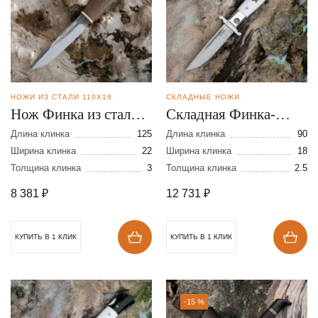
НОЖИ ИЗ СТАЛИ 110Х18
СКЛАДНЫЕ НОЖИ
Нож Финка из стали
Складная Финка-
110Х18 Д/Н
мини из порошковой
Длина клинка
125
Длина клинка
90
Ширина клинка
22
стали Elmax
Ширина клинка
18
Толщина клинка
3
Толщина клинка
2.5
8 381
₽
12 731
₽
КУПИТЬ В 1 КЛИК
КУПИТЬ В 1 КЛИК
-15 %