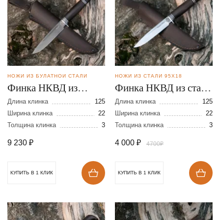
НОЖИ ИЗ БУЛАТНОЙ СТАЛИ
НОЖИ ИЗ СТАЛИ 95Х18
Финка НКВД из
Финка НКВД из стали
булатной стали
95Х18
Длина клинка
125
Длина клинка
125
Ширина клинка
22
Ширина клинка
22
Толщина клинка
3
Толщина клинка
3
9 230
₽
4 000
₽
4700₽
КУПИТЬ В 1 КЛИК
КУПИТЬ В 1 КЛИК