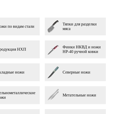
Тяпки для разделки
ожи по видам стали
мяса
Финки НКВД и ножи
родукция НХП
НР-40 ручной ковки
кладные ножи
Северные ножи
ельнометаллические
Метательные ножи
ожи