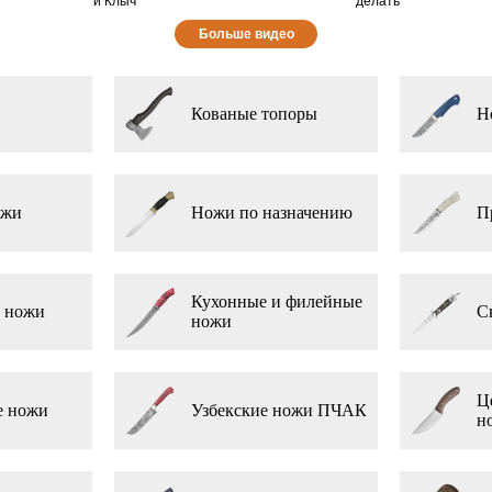
и Клыч
делать
Больше видео
Кованые топоры
Н
ожи
Ножи по назначению
П
Кухонные и филейные
 ножи
С
ножи
Ц
е ножи
Узбекские ножи ПЧАК
н