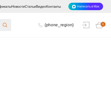
фикаты
Новости
Статьи
Видео
Контакты
Написать в Max
{phone_region}
0