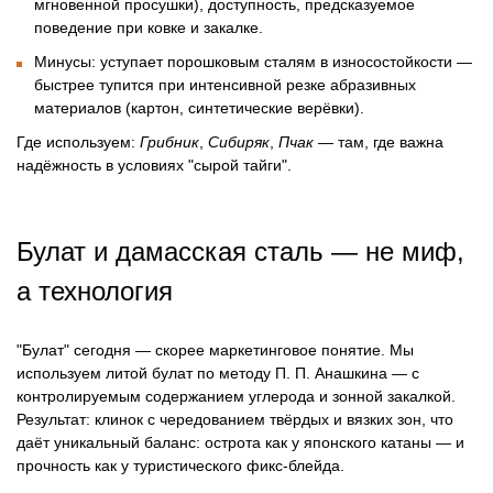
мгновенной просушки), доступность, предсказуемое
поведение при ковке и закалке.
Минусы: уступает порошковым сталям в износостойкости —
быстрее тупится при интенсивной резке абразивных
материалов (картон, синтетические верёвки).
Где используем:
Грибник
,
Сибиряк
,
Пчак
— там, где важна
надёжность в условиях "сырой тайги".
Булат и дамасская сталь — не миф,
а технология
"Булат" сегодня — скорее маркетинговое понятие. Мы
используем литой булат по методу П. П. Анашкина — с
контролируемым содержанием углерода и зонной закалкой.
Результат: клинок с чередованием твёрдых и вязких зон, что
даёт уникальный баланс: острота как у японского катаны — и
прочность как у туристического фикс-блейда.