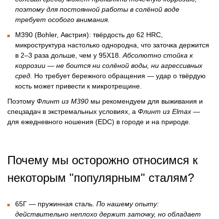
поэтому для постоянной работы в солёной воде
требует особого внимания.
М390
(Bohler, Австрия): твёрдость до 62 HRC,
микроструктура настолько однородна, что заточка держится
в 2–3 раза дольше, чем у 95Х18.
Абсолютно стойка к
коррозии — не боится ни солёной воды, ни агрессивных
сред.
Но требует бережного обращения — удар о твёрдую
кость может привести к микротрещине.
Поэтому
Флинт из М390
мы рекомендуем для выживания и
спецзадач в экстремальных условиях, а
Флинт из Elmax
—
для ежедневного ношения (EDC) в городе и на природе.
Почему мы осторожно относимся к
некоторым "популярным" сталям?
65Г
— пружинная сталь.
По нашему опыту:
действительно неплохо держит заточку, но обладает