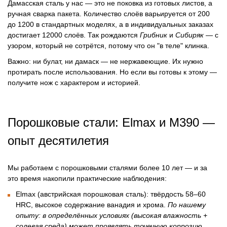
Дамасская сталь у нас — это не поковка из готовых листов, а
ручная сварка пакета. Количество слоёв варьируется от 200
до 1200 в стандартных моделях, а в индивидуальных заказах
достигает 12000 слоёв. Так рождаются
Грибник
и
Сибиряк
— с
узором, который не сотрётся, потому что он "в теле" клинка.
Важно: ни булат, ни дамаск — не нержавеющие. Их нужно
протирать после использования. Но если вы готовы к этому —
получите нож с характером и историей.
Порошковые стали: Elmax и М390 —
опыт десятилетия
Мы работаем с порошковыми сталями более 10 лет — и за
это время накопили практические наблюдения:
Elmax
(австрийская порошковая сталь): твёрдость 58–60
HRC, высокое содержание ванадия и хрома.
По нашему
опыту: в определённых условиях (высокая влажность +
солевая среда) может проявлять точечную коррозию,